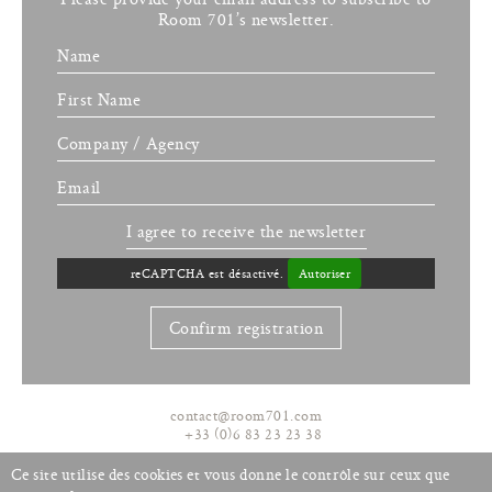
Room 701’s newsletter.
Name
First Name
Company / Agency
Email
I agree to receive the newsletter
reCAPTCHA est désactivé.
Autoriser
contact@room701.com
+33 (0)6 83 23 23 38
Ce site utilise des cookies et vous donne le contrôle sur ceux que
Français
Sitemap
Legal informations